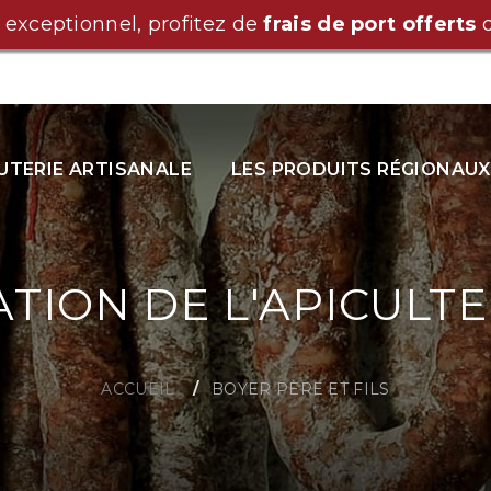
 exceptionnel, profitez de
frais de port offerts
d
TERIE ARTISANALE
LES PRODUITS RÉGIONAUX
TION DE L'APICULT
ACCUEIL
BOYER PÈRE ET FILS