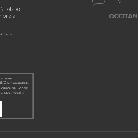
à 19h00.
mbre à
ertuis