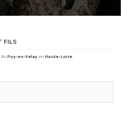
 FILS
s du
Puy-en-Velay
en
Haute-Loire
.