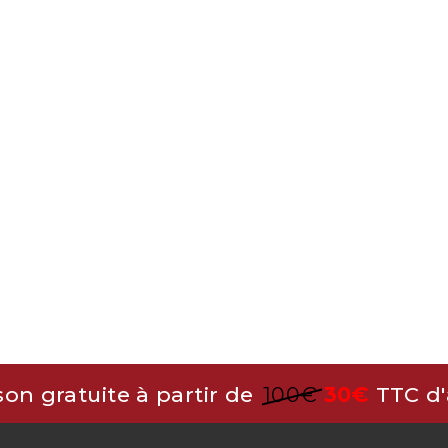
son gratuite à partir de
100€
30€
TTC d'